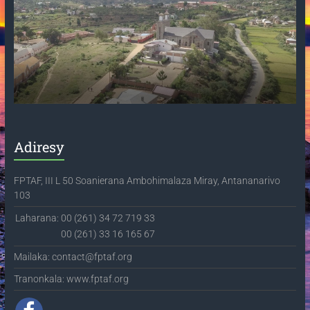
Adiresy
FPTAF, III L 50 Soanierana Ambohimalaza Miray, Antananarivo
103
Laharana:
00 (261) 34 72 719 33
00 (261) 33 16 165 67
Mailaka: contact@fptaf.org
Tranonkala: www.fptaf.org