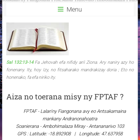
Menu
Sal 132:13-14
Fa Jehovah efa nifidy an'i Ziona. Ary naniry azy ho
fonenany. Ity, hoy Izy, no fitsaharako mandrakizay doria ; Eto no
honenako, fa efa niriko ity.
Aiza no toerana misy ny FPTAF ?
FPTAF - Lalan'ny Fiangonana avy eo Antsakamaina
mankany Andranonahoatra
Soanierana - Ambohimalaza Miray - Antananarivo 103
GPS : Latitude: -18.892908 | Longitude: 47.637958