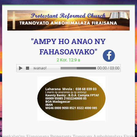
"AMPY HO ANAO NY
FAHASOAVAKO"
2 Kor. 12:9 a
Ampy ho anay ny Fahasoavanao!
00:00 / 03:00
anonkalan'ny Fiangonana Protestanta Tranovato Ambohimalaza Firaisan