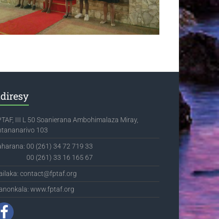
diresy
TAF, III L 50 Soanierana Ambohimalaza Miray,
ntananarivo 103
aharana:
00 (261) 34 72 719 33
00 (261) 33 16 165 67
ilaka: contact@fptaf.org
anonkala: www.fptaf.org