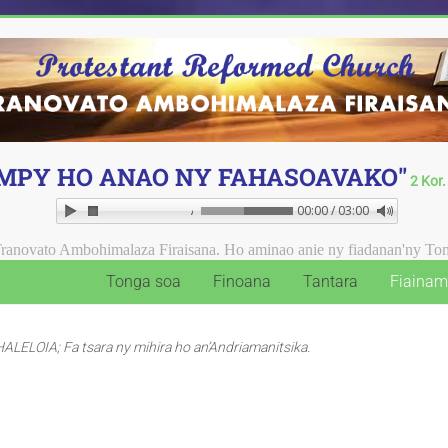
MPY HO ANAO NY FAHASOAVAKO"
2 Kor.
Ampy ho anay ny Fahasoavanao!
00:00 / 03:00
mbohimalaza Firaisana. Ho aminao anie ny fiadanan'ny Tompo !
Tonga soa
Finoana
Tantara
Fiainam
ALELOIA; Fa tsara ny mihira ho an’Andriamanitsika.