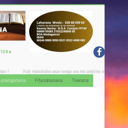
 12:9 a
Faly miarahaba anao tonga soa eto amin'ny tranonkalan'ny Fiangonana
-piangonana
Fifandraisana
Toerana