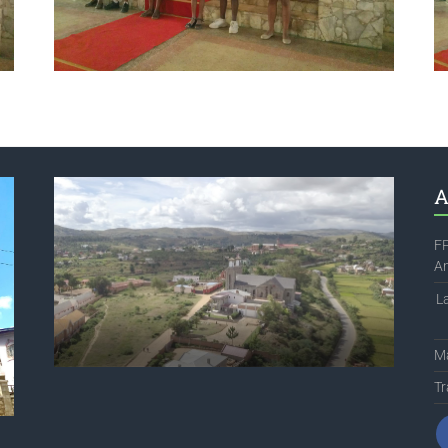
A
FP
A
L
Ma
Tr