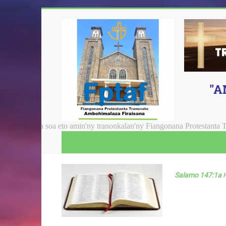
"A
 soa eto amin'ny tranonkalan'ny Fiangonana Protestanta Tranovato A
Salamo 147:1a
H