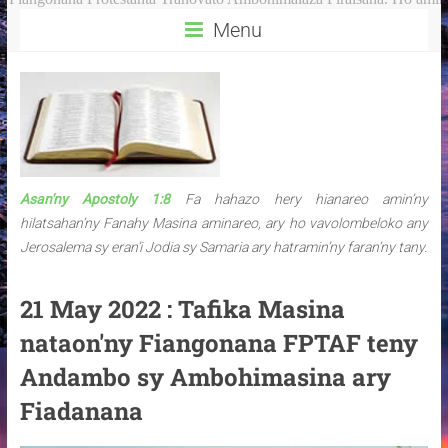
Menu
Asan'ny Apostoly 1:8
Fa hahazo hery hianareo amin’ny
hilatsahan’ny Fanahy Masina aminareo, ary ho vavolombeloko any
Jerosalema sy eran’i Jodia sy Samaria ary hatramin’ny faran’ny tany.
21 May 2022 : Tafika Masina
nataon'ny Fiangonana FPTAF teny
Andambo sy Ambohimasina ary
Fiadanana