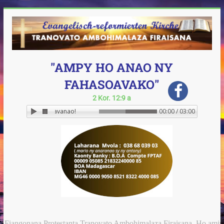
"AMPY HO ANAO NY
FAHASOAVAKO"
2 Kor. 12:9 a
Ampy ho anay ny Fahasoavanao!
00:00 / 03:00
stanta Tranovato Ambohimalaza Firaisana. Ho aminao anie ny fiadanan