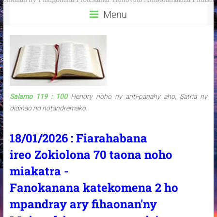
Menu
Salamo 119 : 100
Hendry noho ny anti-panahy aho, Satria ny
didinao no notandremako.
18/01/2026 : Fiarahabana
ireo Zokiolona 70 taona noho
miakatra -
Fanokanana katekomena 2 ho
mpandray ary fihaonan'ny