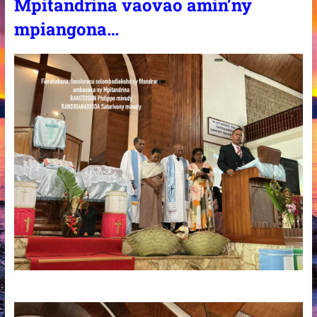
Mpitandrina vaovao amin’ny
mpiangona…