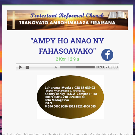
"AMPY HO ANAO NY
FAHASOAVAKO"
2 Kor. 12:9 a
Ampy ho anay ny Fahasoavanao!
00:00 / 03:00
y Fiangonana Protestanta Tranovato Ambohimalaza Firaisana. Ho amina