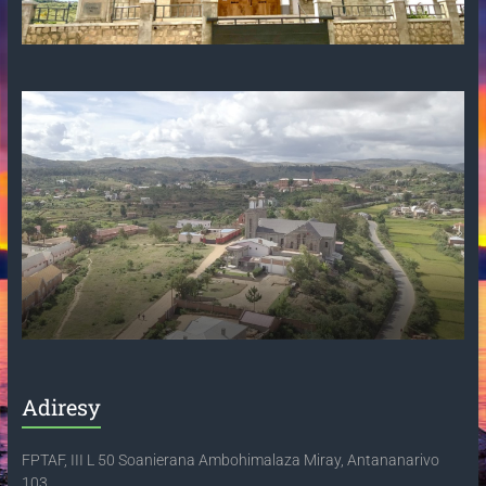
Adiresy
FPTAF, III L 50 Soanierana Ambohimalaza Miray, Antananarivo
103